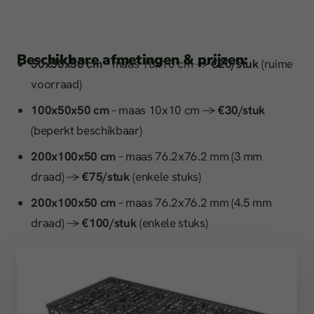
Beschikbare afmetingen & prijzen:
50x50x50 cm
– maas 10x10 cm →
€20/stuk
(ruime
voorraad)
100x50x50 cm
– maas 10x10 cm →
€30/stuk
(beperkt beschikbaar)
200x100x50 cm
– maas 76.2x76.2 mm (3 mm
draad) →
€75/stuk
(enkele stuks)
200x100x50 cm
– maas 76.2x76.2 mm (4.5 mm
draad) →
€100/stuk
(enkele stuks)