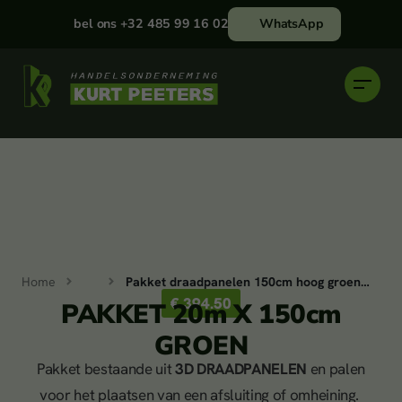
bel ons +32 485 99 16 02
WhatsApp
Home
Pakket draadpanelen 150cm hoog groen - Handelsonderneming Kurt Peeters
€ 394.50
PAKKET 20m X 150cm
Tuinomheining
GROEN
Pakket bestaande uit
3D DRAADPANELEN
en palen
voor het plaatsen van een afsluiting of omheining.